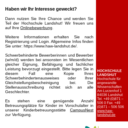
Haben wir Ihr Interesse geweckt?
Dann nutzen Sie Ihre Chance und werden Sie
Teil der Hochschule Landshut! Wir freuen uns
auf Ihre
Onlinebewerbung
.
Weitere Informationen erhalten Sie nach
Registrierung und Login. Allgemeine Infos finden
Sie unter: https://www.haw-landshut.de/.
Schwerbehinderte Bewerberinnen und Bewerber
(w/m/d) werden bei ansonsten im Wesentlichen
gleicher Eignung, Befähigung und fachlicher
Leistung bevorzugt eingestellt. Bitte legen Sie in
HOCHSCHULE
diesem Fall eine Kopie Ihres
LANDSHUT
Schwerbehindertenausweises oder Ihrer
Hochschule für
Gleichstellungsbescheinigung bei. Die
angewandte
Stellenausschreibung richtet sich an alle
Wissenschaften
Am Lurzenhof 1
Geschlechter.
84036 Landshut
Tel. +49 (0)871 –
Es stehen eine genügende Anzahl
506 0
Fax. +49
Betreuungsplätze für Kinder im Vorschulalter in
(0)871 – 506 506
unserer Kinderbetreuungsstätte
CampusNest
www.haw-
zur Verfügung.
landshut.de