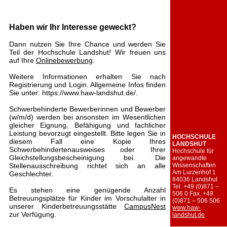
Haben wir Ihr Interesse geweckt?
Dann nutzen Sie Ihre Chance und werden Sie
Teil der Hochschule Landshut! Wir freuen uns
auf Ihre
Onlinebewerbung
.
Weitere Informationen erhalten Sie nach
Registrierung und Login. Allgemeine Infos finden
Sie unter: https://www.haw-landshut.de/.
Schwerbehinderte Bewerberinnen und Bewerber
(w/m/d) werden bei ansonsten im Wesentlichen
gleicher Eignung, Befähigung und fachlicher
Leistung bevorzugt eingestellt. Bitte legen Sie in
HOCHSCHULE
diesem Fall eine Kopie Ihres
LANDSHUT
Schwerbehindertenausweises oder Ihrer
Hochschule für
Gleichstellungsbescheinigung bei. Die
angewandte
Stellenausschreibung richtet sich an alle
Wissenschaften
Am Lurzenhof 1
Geschlechter.
84036 Landshut
Tel. +49 (0)871 –
Es stehen eine genügende Anzahl
506 0
Fax. +49
Betreuungsplätze für Kinder im Vorschulalter in
(0)871 – 506 506
unserer Kinderbetreuungsstätte
CampusNest
www.haw-
zur Verfügung.
landshut.de